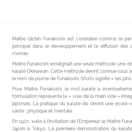
Maître Gichin Funakoshi est considéré comme le pèr
principal dans le développement et la diffusion des 
monde.
Maître Funakoshi enseignait une seule méthode, une dis
karaté Okinawan. Cette méthode devint connue sous le
le nom de plume de Funakoshi. Shoto signifie « les pins 
Pour Maître Funakoshi, le mot karaté a éventuellemen
formulation représente la « voie de la main vide » inté
japonais. La pratique du karate-do devint une école-vi
santé : physique et mentale.
En 1922, suite à l’invitation de l’Empereur, le Maître Fun
Japon à Tokyo. La première démonstration du karaté a