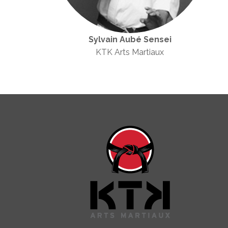
Sylvain Aubé Sensei
KTK Arts Martiaux