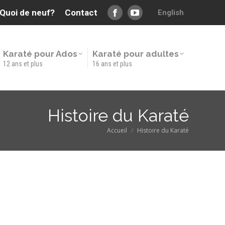
Quoi de neuf?
Contact
English
Karaté pour Ados
Karaté pour adultes
Facebook
YouTube
12 ans et plus
16 ans et plus
page
page
opens
opens
Karaté pour Ados
Karaté pour adultes
12 ans et plus
16 ans et plus
in
in
new
new
window
window
Histoire du Karaté
Accueil
Histoire du Karaté
Vous êtes ici :