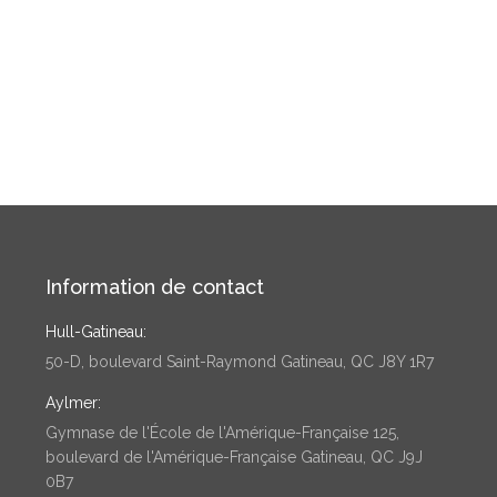
Information de contact
Hull-Gatineau:
50-D, boulevard Saint-Raymond Gatineau, QC J8Y 1R7
Aylmer:
Gymnase de l'École de l'Amérique-Française 125,
boulevard de l'Amérique-Française Gatineau, QC J9J
0B7