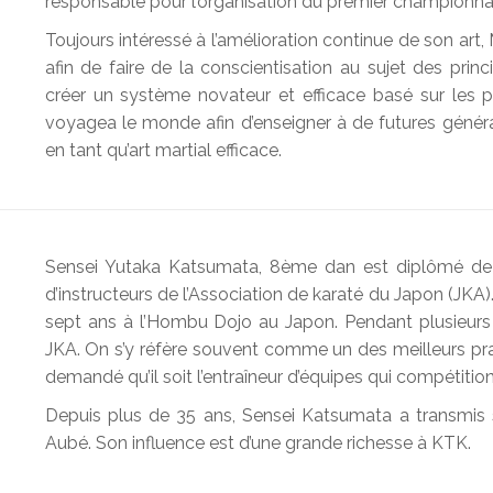
responsable pour l’organisation du premier championnat
Toujours intéressé à l’amélioration continue de son art,
afin de faire de la conscientisation au sujet des prin
créer un système novateur et efficace basé sur les p
voyagea le monde afin d’enseigner à de futures généra
en tant qu’art martial efficace.
Sensei Yutaka Katsumata, 8ème dan est diplômé de l
d’instructeurs de l’Association de karaté du Japon (JKA)
sept ans à l’Hombu Dojo au Japon. Pendant plusieurs 
JKA. On s’y réfère souvent comme un des meilleurs pr
demandé qu’il soit l’entraîneur d’équipes qui compétition
Depuis plus de 35 ans, Sensei Katsumata a transmis 
Aubé. Son influence est d’une grande richesse à KTK.