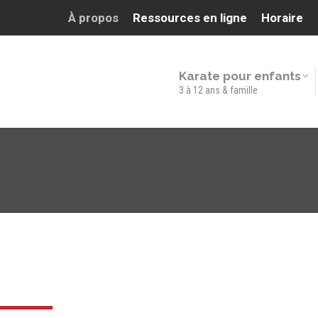
À propos
Ressources en ligne
Horaire
Karate pour enfants
3 à 12 ans & famille
Karate pour enfants
3 à 12 ans & famille