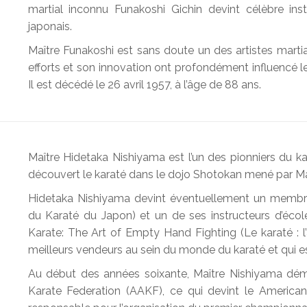
martial inconnu Funakoshi Gichin devint célèbre i
japonais.
Maître Funakoshi est sans doute un des artistes martia
efforts et son innovation ont profondément influencé le k
Il est décédé le 26 avril 1957, à l’âge de 88 ans.
Maître Hidetaka Nishiyama est l’un des pionniers du kar
découvert le karaté dans le dojo Shotokan mené par Maît
Hidetaka Nishiyama devint éventuellement un membre
du Karaté du Japon) et un de ses instructeurs d’école
Karate: The Art of Empty Hand Fighting (Le karaté : l
meilleurs vendeurs au sein du monde du karaté et qui es
Au début des années soixante, Maître Nishiyama démé
Karate Federation (AAKF), ce qui devint le America