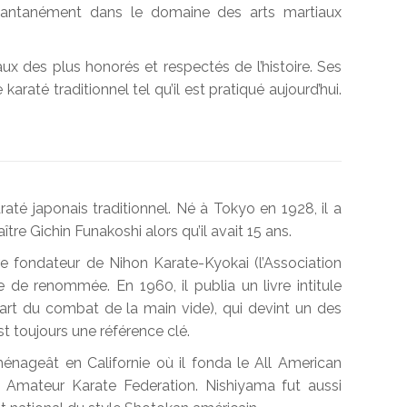
nstantanément dans le domaine des arts martiaux
ux des plus honorés et respectés de l’histoire. Ses
araté traditionnel tel qu’il est pratiqué aujourd’hui.
até japonais traditionnel. Né à Tokyo en 1928, il a
re Gichin Funakoshi alors qu’il avait 15 ans.
 fondateur de Nihon Karate-Kyokai (l’Association
 de renommée. En 1960, il publia un livre intitule
’art du combat de la main vide), qui devint un des
t toujours une référence clé.
nageât en Californie où il fonda le All American
n Amateur Karate Federation. Nishiyama fut aussi