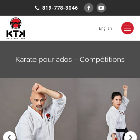
Facebook
YouTube
819-778-3046
page
page
opens
opens
English
in
in
new
new
window
window
Karate pour ados – Compétitions
Vous êtes ici :