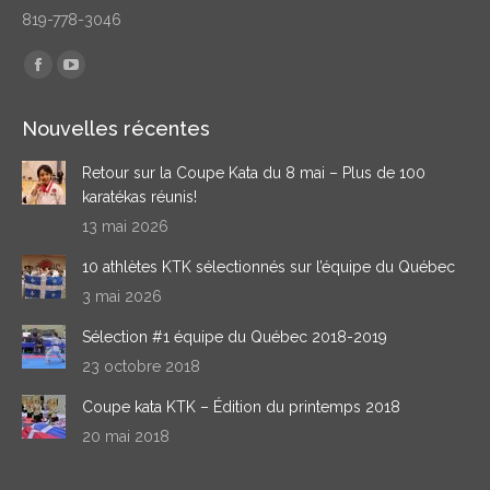
819-778-3046
Trouvez nous sur :
Facebook
YouTube
page
page
Nouvelles récentes
opens
opens
in
in
Retour sur la Coupe Kata du 8 mai – Plus de 100
new
new
karatékas réunis!
window
window
13 mai 2026
10 athlètes KTK sélectionnés sur l’équipe du Québec
3 mai 2026
Sélection #1 équipe du Québec 2018-2019
23 octobre 2018
Coupe kata KTK – Édition du printemps 2018
20 mai 2018