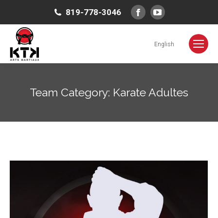
Facebook
YouTube
819-778-3046
page
page
opens
opens
English
in
in
new
new
window
window
Team Category:
Karate Adultes
Vous êtes ici :