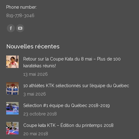
Phone number:
819-778-3046
Trouvez nous sur :
Facebook
YouTube
page
page
Nouvelles récentes
opens
opens
in
in
Retour sur la Coupe Kata du 8 mai – Plus de 100
new
new
karatékas réunis!
window
window
13 mai 2026
10 athlètes KTK sélectionnés sur l’équipe du Québec
3 mai 2026
Sélection #1 équipe du Québec 2018-2019
23 octobre 2018
Coupe kata KTK – Édition du printemps 2018
20 mai 2018