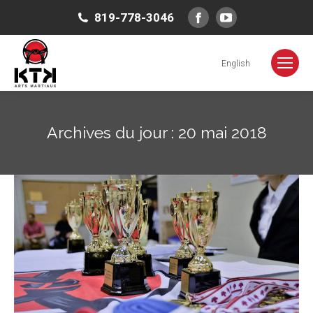
Facebook
YouTube
819-778-3046
page
page
opens
opens
English
in
in
new
new
window
window
Archives du jour :
20 mai 2018
Vous êtes ici :